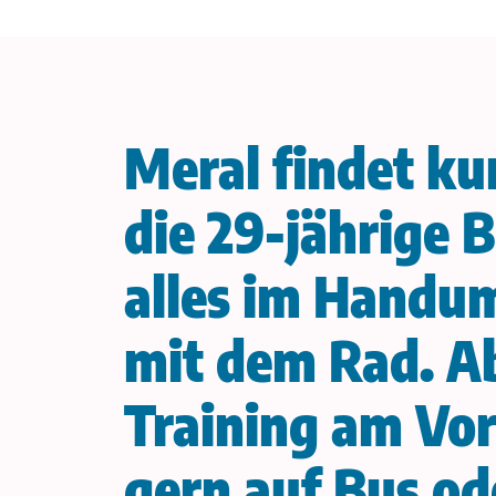
Meral findet k
die 29-jährige B
alles im Handum
mit dem Rad. Ab
Training am Vor
gern auf Bus od