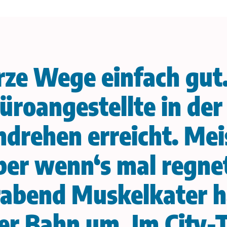
urze Wege einfach gu
üroangestellte in der
drehen erreicht. Meis
er wenn‘s mal regnet
abend Muskelkater ha
er Bahn um. Im City-Ta