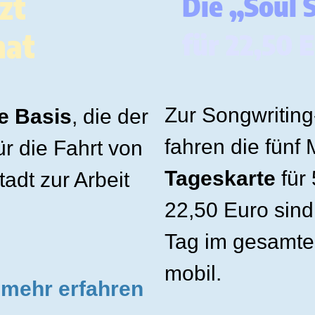
zt
Die „Soul 
nat
für 22,50 
Zur Songwritin
e Basis
, die der
fahren die fünf
ür die Fahrt von
Tageskarte
für 
dt zur Arbeit
22,50 Euro sind
Tag im gesamt
mobil.
mehr erfahren