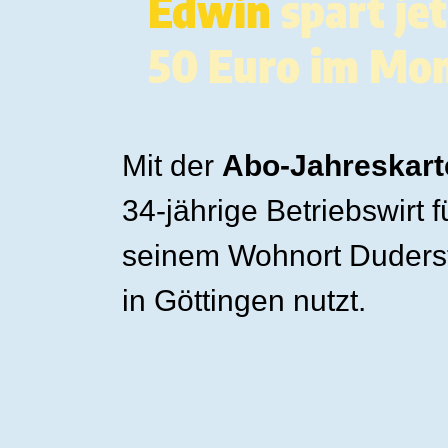
Edwin
spart jet
50 Euro im Mo
Mit der
Abo-Jahreskart
34-jährige Betriebswirt f
seinem Wohnort Dudersta
in Göttingen nutzt.